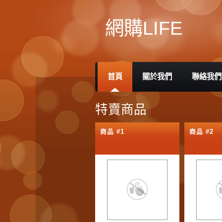
網購LIFE
首頁
關於我們
聯絡我們
特賣商品
商品 #1
商品 #2