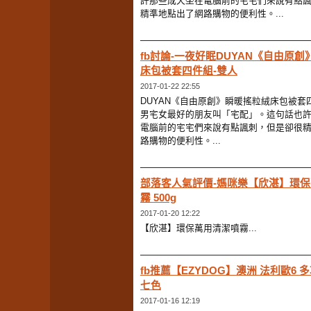
許那些成天坐在電腦前的宅宅們來說有點
精準地點出了網路購物的便利性。...
fb討論-一夜好眠DUYAN《自由原
床包被套四件組-雙人
2017-01-22 22:55
DUYAN《自由原創》瞬暖搖粒絨床包被套
男宅女最好的朋友叫「宅配」。這句話也
電腦前的宅宅們來說有點諷刺，但是卻很
路購物的便利性。...
部落客人氣評價-媽咪樂【欣湛】環
霧 500g
2017-01-20 12:22
【欣湛】環保萬用清潔噴霧...
fb推薦【EZYDOG】澳洲 法利歐6 
七色
2017-01-16 12:19