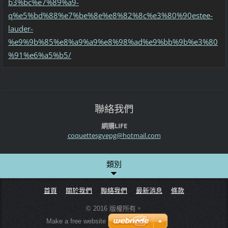
b3%bc%e7%89%a9-
q%e5%bd%88%e7%be%8e%e8%82%8c%e3%80%90estee-
lauder-
%e9%9b%85%e8%a9%a9%e8%98%ad%e9%bb%9b%e3%80
%91%e6%a5%b5/
聯絡我們
網購LIFE
coquette
sgvepg@h
otmail.c
om
類別
首頁
關於我們
聯絡我們
最新消息
條款
© 2016 版權所有。
Make a free website