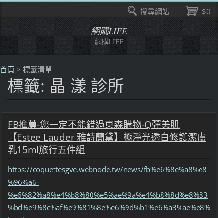
搜尋網站
$0
網購LIFE
網購LIFE
首頁
>
標籤清單
標籤: 晶 漾 診所
FB推薦-您一定不能錯過東森購物-Q彈美肌
【Estee Lauder 雅詩蘭黛】極淨光透白修護潔膚
乳15ml旅行五件組
https://coquettesgve.webnode.tw/news/fb%e6%8e%a8%e8
%96%a6-
%e6%82%a8%e4%b8%80%e5%ae%9a%e4%b8%8d%e8%83
%bd%e9%8c%af%e9%81%8e%e6%9d%b1%e6%a3%ae%e8%