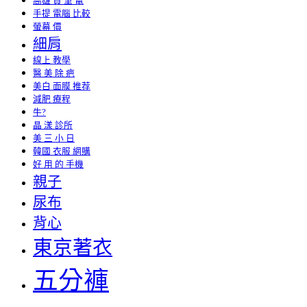
高雄 買 筆 電
手提 電腦 比較
螢幕 價
細肩
線上 教學
醫 美 除 疤
美白 面膜 推荐
減肥 療程
牛?
晶 漾 診所
美 三 小 日
韓國 衣服 網購
好 用 的 手機
親子
尿布
背心
東京著衣
五分褲