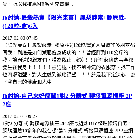
受，所以我推薦MB系列充電機...
fb討論-最殺熱賣【陽光康喜】鳳梨酵素+膠原胜-
(120粒-盒)6入
2017-02-03 07:45
【陽光康喜】鳳梨酵素+膠原胜?(120粒/盒)6入周遭許多朋友都
問我，到底是如何減肥瘦身成功的？！曾經胖到110公斤的
我，讓周遭的親友們，嘆為觀止+恥笑！！所有悲慘的事全都
發生在我身上！！！！被劈腿、找不到帥氣的衣服穿、找工作
也四處碰壁，對人生感到徹底絕望！！！於是我下定決心！為
了我自己的健康和人生
fb討論-自己來好簡單1對2 分離式 轉接電源插座 2P
2座
2017-02-01 09:27
1對2 分離式 轉接電源插座 2P 2座最近想DIY整理修繕自宅，
網購經驗10多年的我在想1對2 分離式 轉接電源插座 2P 2座網