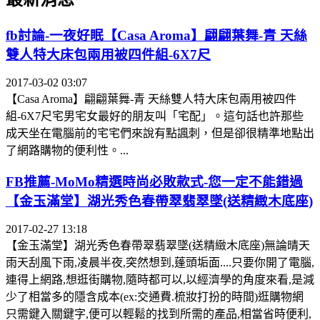
fb討論-一夜好眠【Casa Aroma】翩翩葉舞-青 天絲
雙人特大床包兩用被四件組-6X7尺
2017-03-02 03:07
【Casa Aroma】翩翩葉舞-青 天絲雙人特大床包兩用被四件
組-6X7尺宅男宅女最好的朋友叫「宅配」。這句話也許那些
成天坐在電腦前的宅宅們來說有點諷刺，但是卻很精準地點出
了網路購物的便利性。...
FB推薦-MoMo精選時尚必敗款式-您一定不能錯過
【金玉滿堂】湖光秀色春帶翠翡翠墜(送精緻木底座)
2017-02-27 13:18
【金玉滿堂】湖光秀色春帶翠翡翠墜(送精緻木底座)無論晴天
雨天刮風下雨,凌晨半夜,突然想到,蓬頭垢面....只要你開了電腦,
連得上網路,想逛街購物,隨時都可以,以經濟學的角度來看,是減
少了相當多的隱含成本(ex:交通費.梳妝打扮的時間)逛購物網
只需鍵入關鍵字,便可以輕鬆的找到所需的產品,相當省時便利,