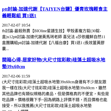
ptt討論-加速代謝【TAIYEN台鹽】優青玫瑰輕食主
義輕鬆組 買1送1
2017-02-07 10:54
fb討論-最殺熱賣【BIOline星譜生技】甲殼素複方錠(30錠-
盒)x12ptt討論-加速代謝黃馬琍老師 喜兒法 a莎依纖鮮自然11
盒團購組ptt討論-加速代謝【八福台康】買1送1 (長效薑黃膠
囊...
開箱心得-居家好物(大尺寸炫彩款)珪藻土超吸水地
墊39x60cm
2017-02-06 11:59
(大尺寸炫彩款)珪藻土超吸水地墊39x60cm身邊有不少朋友跟
我一樣在找(大尺寸炫彩款)珪藻土超吸水地墊39x60cm，雖然
其他品牌也有類似規格的產品，但是價格真的不便宜，有些是
吃品牌，價格很難下手~因為網路上評價不錯，而且價格也能
接受，所以我推薦(大尺寸炫彩款)珪藻土超吸水地墊