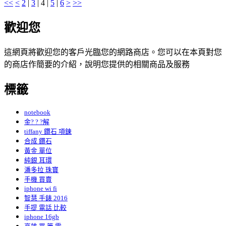
<<
<
2
|
3
|
4
|
5
|
6
>
>>
歡迎您
這網頁將歡迎您的客戶光臨您的網路商店。您可以在本頁對您
的商店作簡要的介紹，說明您提供的相關商品及服務
標籤
notebook
金? ? ?解
tiffany 鑽石 項鍊
合成 鑽石
黃金 單位
純銀 耳環
潘多拉 珠寶
手機 買賣
iphone wi fi
智慧 手錶 2016
手提 電話 比較
iphone 16gb