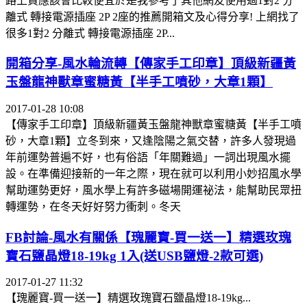
路上買應該會比較便宜於是我參考了其他網友使用過1對2 分
離式 轉接電源插座 2P 2座的推薦開箱文及心得分享! 上網找了
很多1對2 分離式 轉接電源插座 2P...
開箱分享-風水輪流轉【傳家手工印章】頂級新疆黃
玉盤龍神獸章蜜糖黃【半手工噴砂，大章1顆】
2017-01-28 10:08
【傳家手工印章】頂級新疆黃玉盤龍神獸章蜜糖黃【半手工噴
砂，大章1顆】立冬到來，又逢陰陽之氣交替，許多人發現過
年前運勢普遍不好，也有俗語「年關難過」一詞出現風水擺
設。在準備迎接新的一年之際，現在就可以利用小妙招風水學
幫助運勢更好，風水學上有許多磁場開運祕法，能幫助民眾扭
轉運勢，在冬天好好努力衝刺。冬天
FB討論-風水有關係【瑰麗寶-買一送一】精選玫瑰
寶石鹽晶燈18-19kg 1入(送USB鹽燈-2款可選)
2017-01-27 11:32
【瑰麗寶-買一送一】精選玫瑰寶石鹽晶燈18-19kg...