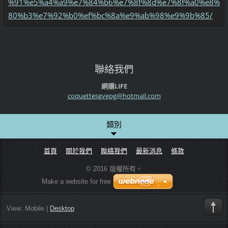
%91%e5%a4%a9%e7%84%b6%e7%8f%8d%e7%8f%a0%e8%
80%b3%e7%92%b0%ef%bc%8a%e9%ab%98%e9%9b%85/
聯絡我們
網購LIFE
coquette
sgvepg@h
otmail.c
om
類別
首頁
關於我們
聯絡我們
最新消息
條款
© 2016 版權所有。
Make a website for free
View:
Mobile
|
Desktop