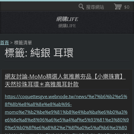
搜尋網站
$0
網購LIFE
網購LIFE
首頁
>
標籤清單
標籤: 純銀 耳環
網友討論-MoMo精選人氣推薦夯品【小樂珠寶】
天然珍珠耳環＊高雅風耳針款
https://coquettesgve.webnode.tw/news/%e7%b6%b2%e5%
8f%8b%e8%a8%8e%e8%ab%96-
momo%e7%b2%be%e9%81%b8%e4%ba%ba%e6%b0%a3%
e6%8e%a8%e8%96%a6%e5%a4%af%e5%93%81%e3%80%9
0%e5%b0%8f%e6%a8%82%e7%8f%a0%e5%af%b6%e3%80