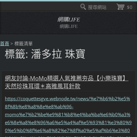
搜尋網站
$0
網購LIFE
網購LIFE
首頁
>
標籤清單
標籤: 潘多拉 珠寶
網友討論-MoMo精選人氣推薦夯品【小樂珠寶】
天然珍珠耳環＊高雅風耳針款
https://coquettesgve.webnode.tw/news/%e7%b6%b2%e5%
8f%8b%e8%a8%8e%e8%ab%96-
momo%e7%b2%be%e9%81%b8%e4%ba%ba%e6%b0%a3%
e6%8e%a8%e8%96%a6%e5%a4%af%e5%93%81%e3%80%9
0%e5%b0%8f%e6%a8%82%e7%8f%a0%e5%af%b6%e3%80