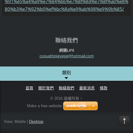
%91%e5%a4%a9%e7%84%b6%e7%8f%8d%e7%8f%a0%e8%
80%b3%e7%92%b0%ef%bc%8a%e9%ab%98%e9%9b%85/
聯絡我們
網購LIFE
coquette
sgvepg@h
otmail.c
om
類別
首頁
關於我們
聯絡我們
最新消息
條款
© 2016 版權所有。
Make a free website
View:
Mobile
|
Desktop