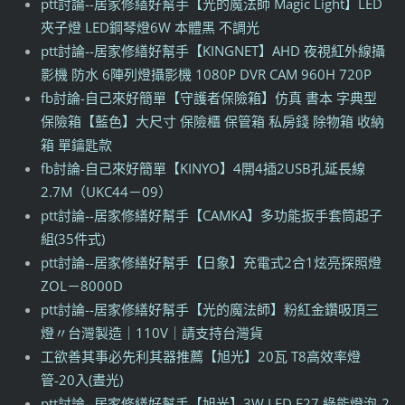
ptt討論--居家修繕好幫手【光的魔法師 Magic Light】LED
夾子燈 LED鋼琴燈6W 本體黑 不調光
ptt討論--居家修繕好幫手【KINGNET】AHD 夜視紅外線攝
影機 防水 6陣列燈攝影機 1080P DVR CAM 960H 720P
fb討論-自己來好簡單【守護者保險箱】仿真 書本 字典型
保險箱【藍色】大尺寸 保險櫃 保管箱 私房錢 除物箱 收納
箱 單鑰匙款
fb討論-自己來好簡單【KINYO】4開4插2USB孔延長線
2.7M（UKC44－09）
ptt討論--居家修繕好幫手【CAMKA】多功能扳手套筒起子
組(35件式)
ptt討論--居家修繕好幫手【日象】充電式2合1炫亮探照燈
ZOL－8000D
ptt討論--居家修繕好幫手【光的魔法師】粉紅金鑽吸頂三
燈〃台灣製造｜110V｜請支持台灣貨
工欲善其事必先利其器推薦【旭光】20瓦 T8高效率燈
管-20入(晝光)
ptt討論--居家修繕好幫手【旭光】3W LED E27 綠能燈泡-2