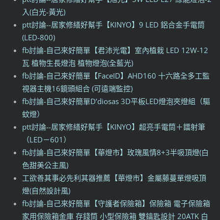
入(白光-黃光)
ptt討論--居家修繕好幫手【KINYO】9 LED 鋁合金手電筒
(LED-800)
fb討論-自己來好簡單【君沛光電】室內植栽 LED 12W-12
瓦 植物生長燈泡 植物燈泡(全藍光)
fb討論-自己來好簡單【FaceID】AHD160 十六路全多工監
視器主機16鏡頭組合 (可遠端監控)
fb討論-自己來好簡單D’diosas 3D平板LED燈泡夾燈組（驅
蚊燈）
ptt討論--居家修繕好幫手【KINYO】超亮手電筒＋鐳射筆
（LED－601）
fb討論-自己來好簡單【華燈市】玫瑰風情8+3半吸頂燈(白
色甜美公主風)
工欲善其事必先利其器推薦【華燈市】金屬藤蔓單燈吸頂
燈(自然設計風)
fb討論-自己來好簡單【守護者保險箱】保險箱 電子保險箱
家用保險箱金庫 存錢筒 小型保險箱 雙鑰匙設計 20ATK 白