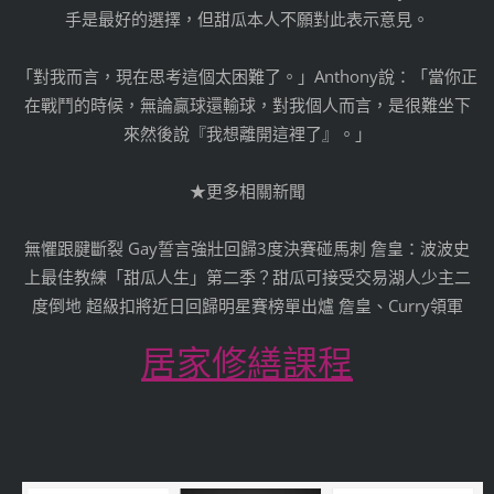
手是最好的選擇，但甜瓜本人不願對此表示意見。
「對我而言，現在思考這個太困難了。」Anthony說：「當你正
在戰鬥的時候，無論贏球還輸球，對我個人而言，是很難坐下
來然後說『我想離開這裡了』。」
★更多相關新聞
無懼跟腱斷裂 Gay誓言強壯回歸3度決賽碰馬刺 詹皇：波波史
上最佳教練「甜瓜人生」第二季？甜瓜可接受交易湖人少主二
度倒地 超級扣將近日回歸明星賽榜單出爐 詹皇、Curry領軍
居家修繕課程