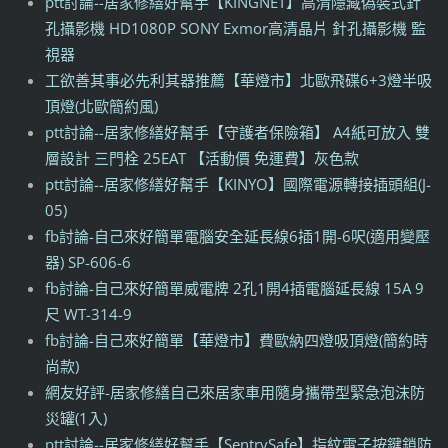
ptt討論--居家修繕好幫手【KINGNET】高清隱藏偽裝式針
孔攝影機 HD1080P SONY Exmor高清晶片 針孔攝影機 監
視器
工欲善其事必先利其器推薦【華燈市】北歐飛碟6+3燈半吸
頂燈(北歐簡約風)
ptt討論--居家修繕好幫手【守護者保險箱】 A4紙可放入 雙
層設計 三門栓 25EAT 【活動價 免運費】灰色款
ptt討論--居家修繕好幫手【KINYO】國際電源轉接插頭組(J-
05)
fb討論-自己來好簡單電腦安全延長線6插1開-6呎(適用變壓
器) SP-606-6
fb討論-自己來好簡單威電牌 2孔1開4插電腦延長線 15A 9
尺 WT-314-9
fb討論-自己來好簡單【華燈市】費歐納四燈吸頂燈(簡約時
尚款)
網友好評-居家修繕自己來居家車用隨身攜帶型緊急泡沫防
災罐(1入)
ptt討論--居家修繕好幫手【SentrySafe】指紋電子按鍵鎖防