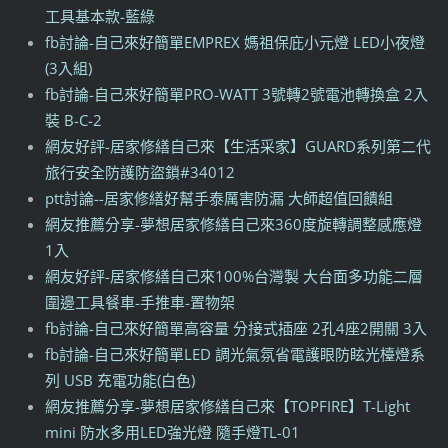
工具基本款-藍綠
fb討論-自己來好簡單EMPREX 媽祖保庇小元燈 LED小夜燈
(3入組)
fb討論-自己來好簡單PRO-WATT 3號轉2號電池轉換盒 2入
裝 B-C-2
網友好評-居家修繕自己來【生活采家】GUARD系列第二代
旅行安全防護防盜鎖#34012
ptt討論--居家修繕好幫手泰厲害防漏 大師超值回饋組
網友推薦分享-夢想居家修繕自己來360度旋轉調整感應燈
1入
網友好評-居家修繕自己來100%台灣製 大台面多功能二層
圍邊工具餐車-手推車-置物架
fb討論-自己來好簡單高容量 分接式插座 2孔4座2開關 3入
fb討論-自己來好簡單LED 調光氣氛省電護眼防眩光檯燈系
列 USB 充電功能(白色)
網友推薦分享-夢想居家修繕自己來【TOPFIRE】T-Light
mini 防水多用LED強光燈 隨手燈TL-01