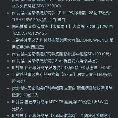
水耐火保險箱(SFW123BDC)
ptt討論--居家修繕好幫手【PHILIPS飛利浦】28瓦 T5燈管
TL5HE28W-20入(黃-冷白-晝白)
開箱推薦-輕鬆有效率【太星電工】大廣角LED燈泡12W-白
光(25入) A512W-25
工欲善其事必先利其器推薦美國大力龜BIONIC WRENCH萬
用板手(8吋閉口型)
ptt討論--居家修繕好幫手悠麗 防脫落中繼線SD-103 (9尺)
ptt討論--居家修繕好幫手8pcs折疊式六角球型板手
fb討論-自己來好簡單好方便紅外線5顆LED感應燈 LED502
工欲善其事必先利其器推薦【iSFun】居家天文台LED投影
燈-夜燈
ptt討論--居家修繕好幫手韓國 立潔白 環保精靈強效清潔除
黴膏(120g) 2入
fb討論-自己來好簡單APEX T8 超廣角LED燈管1呎5W(白
光)2入
fb討論-自己來好簡單【Zakka雜貨網】 企鵝療癒系創意手