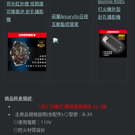
Bonnie K085
亮光紅外燈 低照度
打火機外型
可換電池 針孔攝影
荷蘭Amaryllo日夜
針孔攝影機
機
互動監控管家
商品訊息描述
:
1對2 分離式 轉接電源插座 2p 2座
-主商品規格說明(含配件)-◎型號：B-39
◎使用電壓：110V
◎防火材質設計