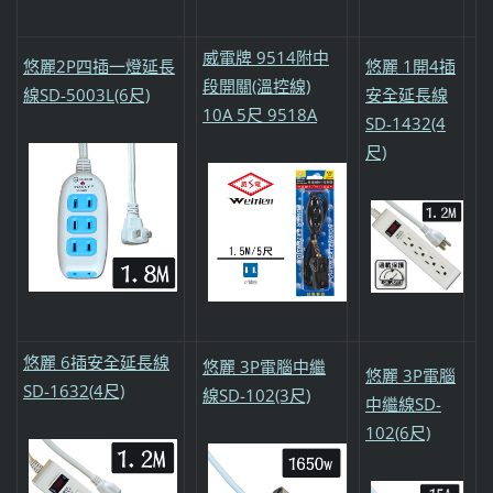
威電牌 9514附中
悠麗2P四插一燈延長
悠麗 1開4插
段開關(溫控線)
線SD-5003L(6尺)
安全延長線
10A 5尺 9518A
SD-1432(4
尺)
悠麗 6插安全延長線
悠麗 3P電腦中繼
悠麗 3P電腦
SD-1632(4尺)
線SD-102(3尺)
中繼線SD-
102(6尺)