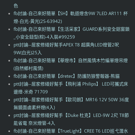
色
fb討論-自己來好簡單【SH】軌道燈含9W 7LED AR111 杯
燈-白光-黃光(2S-63942)
fb討論-自己來好簡單【生活采家】GUARD系列安全鋁窗鎖
_小安全鈕型(棕)-4入裝#99259
ptt討論--居家修繕好幫手APEX T8 超廣角LED燈管2呎
9W(白光)25入
fb討論-自己來好簡單【華燈市】自然風情木竹編單燈吊燈
(自然鄉村風情)
fb討論-自己來好簡單【dretec】防護防狼警報器-熊貓
ptt討論--居家修繕好幫手【飛利浦 Philips】 LED可攜式床
邊燈-米奇 71709
ptt討論--居家修繕好幫手【歐司朗】MR16 12V 50W 36度
無鏡面鹵素杯燈(4入)
ptt討論--居家修繕好幫手【Duke 杜克】LED-9W 2尺 T8節
能省電 奈米燈管-4入
fb討論-自己來好簡單【TrueLight】CREE T6 LED巡弋潛水