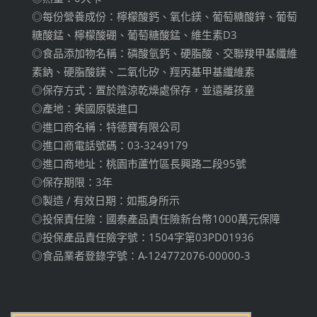
◎每份營養成份：檸檬酸鈣、氧化鎂、葡萄糖酸鋅、葡萄
糖酸錳、檸檬酸硼、葡萄糖酸錳、維生素D3
◎食品添加物名稱：磷酸氫鈣、硬脂酸、交聯羧甲基纖維
素鈉、硬脂酸鎂、二氧化矽、羥丙基甲基纖維素
◎保存方式：置於陰涼乾燥處保存，並遠離孩童
◎產地：美國原裝進口
◎進口商名稱：特德寶有限公司
◎進口商電話號碼：03-3249179
◎進口商地址：桃園市蘆竹區長興路二段95號
◎保存期限：3年
◎製造 / 有效日期：如瓶身所示
◎投保責任險：國泰產品責任險新台幣1000萬元保障
◎投保產品責任險字號：1504字第03PD01936
◎食品業者登錄字號：A-124772076-00000-3