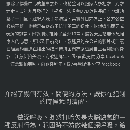
劃除了傳藝中心的董事之外，也希望可以跟家人多相處，到處
走走。去年九月發行的「祝福」演唱會DVD銷售長紅，也讓她
鬆了一口氣。經紀人陳子鴻透露，其實到目前為止，各方公益
邀約不斷，也還是有廠商不信江蕙真的退休，依然遞出尾牙或
表演的邀請，他近期就推掉了至少10場，體諒天后想要休息陪
家人的心意。所以到目前為止，歌迷只能在公益的影片或江蕙
已經履約而還在播出的按摩椅與金門高粱酒廣告上看到她的身
影。江蕙新拍美照，向歌迷拜年。圖/喜歡提供 分享 facebook
江蕙新拍美照，向歌迷拜年。圖/喜歡提供 分享 facebook
介紹了幾個有效、簡便的方法，讓你在犯睏
的時候瞬間清醒。
做深呼吸。既然打哈欠是大腦缺氧的一
種反射行為，犯困時不妨做幾個深呼吸，給