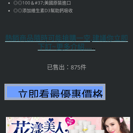
◎◎100＆#37;美國原裝進口
◎◎添加維生素D3幫助鈣吸收
熱銷商品隨時可能搶購一空,建議你立即
下訂~更多介紹....
..
已售出：875件