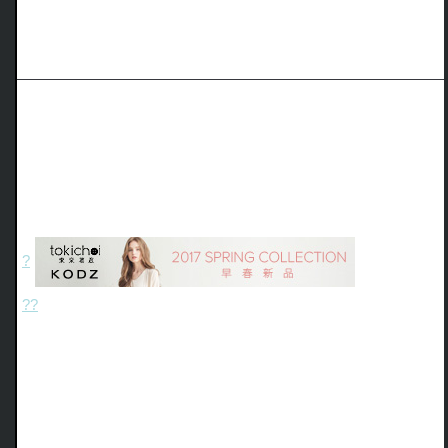
?
?
?