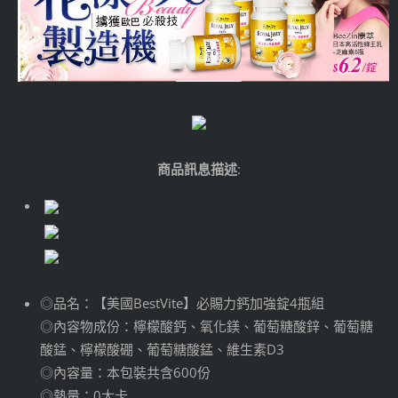
商品訊息描述
:
◎品名：【美國BestVite】必賜力鈣加強錠4瓶組
◎內容物成份：檸檬酸鈣、氧化鎂、葡萄糖酸鋅、葡萄糖
酸錳、檸檬酸硼、葡萄糖酸錳、維生素D3
◎內容量：本包裝共含600份
◎熱量：0大卡