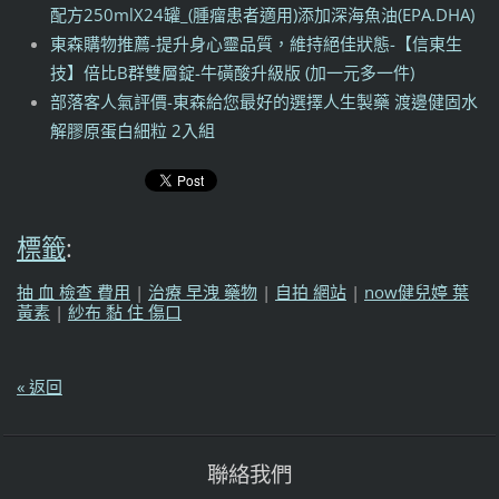
配方250mlX24罐_(腫瘤患者適用)添加深海魚油(EPA.DHA)
東森購物推薦-提升身心靈品質，維持絕佳狀態-【信東生
技】倍比B群雙層錠-牛磺酸升級版 (加一元多一件)
部落客人氣評價-東森給您最好的選擇人生製藥 渡邊健固水
解膠原蛋白細粒 2入組
標籤
:
抽 血 檢查 費用
|
治療 早洩 藥物
|
自拍 網站
|
now健兒婷 葉
黃素
|
紗布 黏 住 傷口
« 返回
聯絡我們