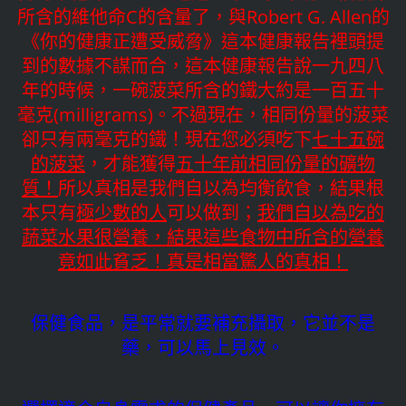
所含的維他命C的含量了，與Robert G. Allen的
《你的健康正遭受威脅》這本健康報告裡頭提
到的數據不謀而合，這本健康報告說一九四八
年的時候，一碗菠菜所含的鐵大約是一百五十
毫克(milligrams)。不過現在，相同份量的菠菜
卻只有兩毫克的鐵！現在您必須吃下
七十五碗
的菠菜
，才能獲得
五十年前相同份量的礦物
質！
所以真相是我們自以為均衡飲食，結果根
本只有
極少數的人
可以做到；
我們自以為吃的
蔬菜水果很營養，結果這些食物中所含的營養
竟如此貧乏！真是相當驚人的真相！
保健食品，是平常就要補充攝取，它並不是
藥，可以馬上見效。