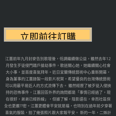
江蕙前年九月封麥告別歌壇後，低調繼續做公益，雖然去年12
月發生歹徒侵門踏戶搶劫事件，歌迷關心她，她繼續關心社會
大小事，並首度喜氣拜年。近日宜蘭傳統藝術中心重新開幕，
身為董事的江蕙錄製一段影片祝賀，希望優良的台灣傳統藝術
可以用最平易近人的方式流傳下去。 雖然經歷了被歹徒入侵挾
持的恐怖事件，江蕙回答外界的詢問都是「事情已經過了，現
在很好，弟弟已經拆線」，但據了解，陰影還在，幸而社區保
全也更嚴??密。江蕙更體會平安就是福，也特別在過年前夕穿著
喜氣的服裝，拍了幾張照片跟大家報平安。 新的一年，二姊計