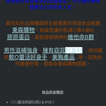
選擇適合自身需求的保健產品，可以讓你擁有
健康活力的彩色人生。
要找知名品牌種類齊全最優惠的保健食品推薦
東森購物
！無論是讓你肌膚Q彈
水嫩的
維他命B群
膠原蛋白
，還是提振精神的
，
男性滋補強身
擁有
窈窕
好身材
、
、保持關
軟Q靈活好身手
美胸產品
節
、
...等，因為你
的健康所需，都能來東森購物選購。
商品訊息簡述
:
◎◎最佳鈣鎂比例2＆#58;1