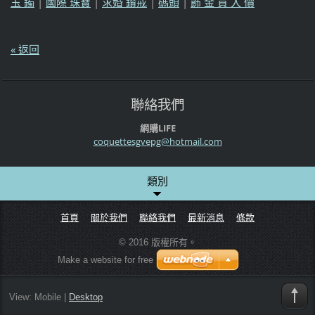
玉 鐲
|
國際 珠寶
|
求婚 鑽戒
|
碼頭
|
飾 金 買 入 價
« 返回
聯絡我們
網購LIFE
coquette
sgvepg@h
otmail.c
om
類別
首頁
關於我們
聯絡我們
最新消息
條款
© 2016 版權所有。
Make a website for free
View:
Mobile
|
Desktop