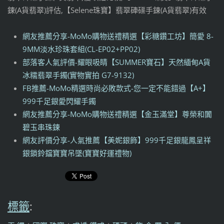
鍊(A貨翡翠)評估,【Selene珠寶】翡翠硨磲手鍊(A貨翡翠)有效
網友推薦分享-MoMo購物送禮精選【彩糖鑽工坊】簡愛 8-
9MM淡水珍珠套組(CL-EP02+PP02)
部落客人氣評價-耀眼吸睛【SUMMER寶石】天然緬甸A貨
冰糯翡翠手鐲(實物實拍 G7-9132)
FB推薦-MoMo精選時尚必敗款式-您一定不能錯過【A+】
999千足銀愛閃耀手鐲
網友推薦分享-MoMo購物送禮精選【金玉滿堂】尊榮和闐
碧玉串珠鍊
網友評價分享-人氣推薦【美妮銀飾】999千足銀龍鳳呈祥
銀鎖鈴鐺寶寶吊墜(寶寶好運禮物)
標籤
: