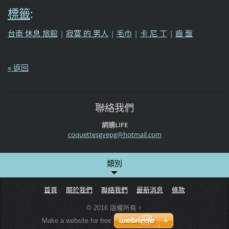
標籤
:
台南 休息 旅館
|
寂寞 的 男人
|
毛巾
|
卡 尼 丁
|
齒 盤
« 返回
聯絡我們
網購LIFE
coquette
sgvepg@h
otmail.c
om
類別
首頁
關於我們
聯絡我們
最新消息
條款
© 2016 版權所有。
Make a website for free