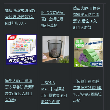
簡單大師-百適達
楓康 撕取式環保超
IKLOO宜酷屋_
檸檬果香防漏清
大垃圾袋45張3入
寬口密網垃圾
潔袋(超值10入
組(透明/3入)
桶/紙簍桶
組-1入3捲)
簡單大師-百適達
【協貿】德國靜
【SONA
薰衣草香防漏清潔
音高端不銹鋼U型
MALL】樹德家
袋(超值10入組-1
10L防指紋腳踏垃
用可疊式資源回
入3捲)
圾桶
收箱(4色組)