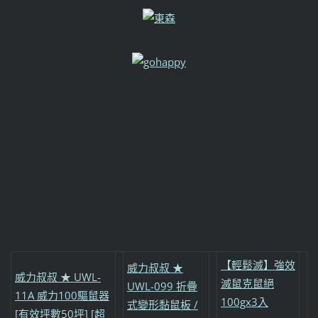
【輕鬆滅】強效
威力叔叔 ★
威力叔叔 ★ UWL-
滅鼠克鼠絕
UWL-099 折疊
11A 威力100驅鼠器
100gx3入
式變形黏鼠板 /
[有效坪數50坪] [超