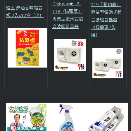
Digimax★UP-
119『貓頭鷹』
鱷王 奶油香味黏鼠
119『貓頭鷹』
專業型電池式超
板 2入x12盒（小）
專業型電池式超
音波驅鼠蟲器
音波驅鼠蟲器
《超優惠2入
組》