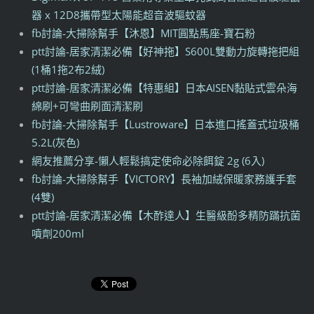
器 x 12D8攜帶型太陽能超音波驅蚊器
fb討論-大掃除幫手【沐恩】MIT圓點馬座-寶石粉
ptt討論-居家清潔必備【好神拖】S600L雙動力旋轉拖把組
(1桶1拖2布2絨)
ptt討論-居家清潔必備【特惠組】日本AISEN黏貼式雲朵海
綿刷+可彎曲刷面清潔刷
fb討論-大掃除幫手【Lustroware】日本進口搖蓋式垃圾桶
5.2L(灰色)
網友推薦分享-懶人輕鬆搞定使命必除餌錠 2g (6入)
fb討論-大掃除幫手【VICTORY】長袖加絨保暖家務護手套
(4雙)
ptt討論-居家清潔必備【木酢達人】生醫級酚多精防蹣抗菌
噴劑200ml