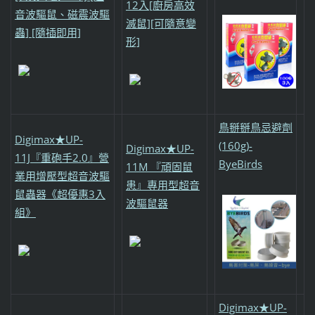
12入[廚房高效
音波驅鼠、磁震波驅
滅鼠][可隨意變
蟲] [隨插即用]
形]
鳥掰掰鳥忌避劑
Digimax★UP-
(160g)-
Digimax★UP-
11J『重砲手2.0』營
ByeBirds
11M 『頑固鼠
業用增壓型超音波驅
患』專用型超音
鼠蟲器《超優惠3入
波驅鼠器
組》
Digimax★UP-