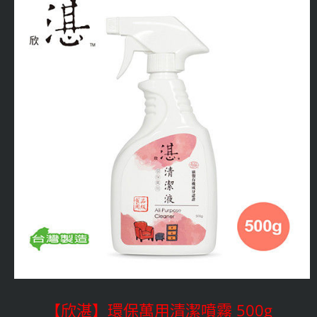
【欣湛】環保萬用清潔噴霧 500g