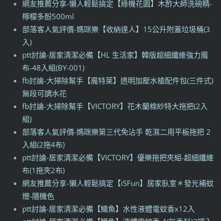
網友推薦分享-懶人輕鬆搞定【綠機花園】木酢大師洗碗精-
檸檬多酚500ml
部落客人氣評價-媽咪樂【收納達人】15公升附蓋垃圾桶(3
入)
ptt討論-居家清潔必備【HL 生活家】韓版超細纖維強力魔
布-48入組(BY-001)
fb討論-大掃除幫手【魔特萊】透明加壓水槍配件包(三件式)
無段可調水花
fb討論-大掃除幫手【VICTORY】花木蘭棉紗特大拖把(2入
組)
部落客人氣評價-媽咪樂第三代免沾手 乾濕二用平板拖把 2
入組(2拖4布)
ptt討論-居家清潔必備【VICTORY】優樂拖把夾組-超細纖維
布(1拖夾2布)
網友推薦分享-懶人輕鬆搞定【iSFun】居家臥室＊發光補蚊
燈-隨機色
ptt討論-居家清潔必備【鱷魚】水性液體電蚊香x12入