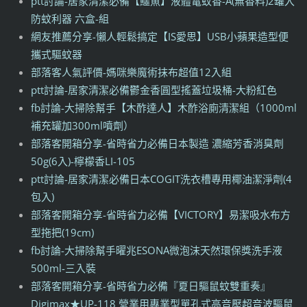
ptt討論-居家清潔必備【鱷魚】液體電蚊香-A(無香料)2罐入
防蚊利器 六盒-組
網友推薦分享-懶人輕鬆搞定【IS愛思】USB小蘋果造型便
攜式驅蚊器
部落客人氣評價-媽咪樂魔術抹布超值12入組
ptt討論-居家清潔必備鬱金香圓型搖蓋垃圾桶-大粉紅色
fb討論-大掃除幫手【木酢達人】木酢浴廁清潔組（1000ml
補充罐加300ml噴劑）
部落客開箱分享-省時省力必備日本製造 濃縮芳香消臭劑
50g(6入)-檸檬香LI-105
ptt討論-居家清潔必備日本COGIT洗衣槽專用椰油潔淨劑(4
包入)
部落客開箱分享-省時省力必備【VICTORY】易潔吸水布方
型拖把(19cm)
fb討論-大掃除幫手曜兆ESONA微泡沫天然環保獎洗手液
500ml-三入裝
部落客開箱分享-省時省力必備『夏日驅鼠蚊雙重奏』
Digimax★UP-118 營業用專業型單孔式高音壓超音波驅鼠