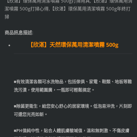
【欣湛】環保萬用清潔噴霧 500g打掃用具,【欣湛】環保萬用清
潔噴霧 500g打掃心得,【欣湛】環保萬用清潔噴霧 500g年終打
掃
商品訊息描述
:
【欣湛】天然環保萬用清潔噴霧 500g
■有效清潔各類可水洗物品，包括傢俱、家電、鞋類、地板等難
洗污漬，使用範圍廣，一瓶即可輕鬆搞定。
■除菌更衛生，給您安心舒心的居家環境。低泡易沖洗，片刻即
可還您光亮如新。
■PH值純中性，貼合人體肌膚酸堿值，溫和無刺激、不傷皮膚