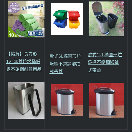
【協貿】長方形
歐式12L橢圓形垃
歐式5L橢圓形垃
12L無蓋垃圾桶紙
圾桶不銹鋼腳踏
圾桶不銹鋼腳踏
婁不銹鋼創意用品
式帶蓋
式帶蓋