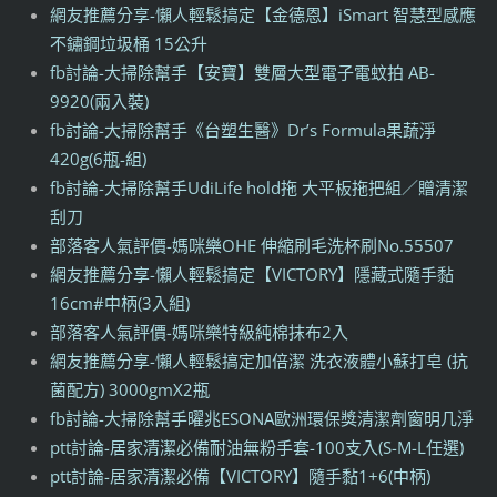
網友推薦分享-懶人輕鬆搞定【金德恩】iSmart 智慧型感應
不鏽鋼垃圾桶 15公升
fb討論-大掃除幫手【安寶】雙層大型電子電蚊拍 AB-
9920(兩入裝)
fb討論-大掃除幫手《台塑生醫》Dr’s Formula果蔬淨
420g(6瓶-組)
fb討論-大掃除幫手UdiLife hold拖 大平板拖把組／贈清潔
刮刀
部落客人氣評價-媽咪樂OHE 伸縮刷毛洗杯刷No.55507
網友推薦分享-懶人輕鬆搞定【VICTORY】隱藏式隨手黏
16cm#中柄(3入組)
部落客人氣評價-媽咪樂特級純棉抹布2入
網友推薦分享-懶人輕鬆搞定加倍潔 洗衣液體小蘇打皂 (抗
菌配方) 3000gmX2瓶
fb討論-大掃除幫手曜兆ESONA歐洲環保獎清潔劑窗明几淨
ptt討論-居家清潔必備耐油無粉手套-100支入(S-M-L任選)
ptt討論-居家清潔必備【VICTORY】隨手黏1+6(中柄)