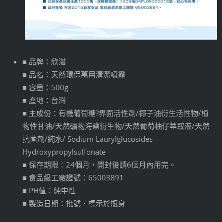
■ 品牌：欣湛
■ 品名：天然環保萬用清潔噴霧
■ 容量：500g
■ 產地：台灣
■ 主成份：有機葡萄糖?界面活性劑/椰子油衍生活性物/植
物性甘油/天然礦物海鹽衍生物/天然葡萄柚仔萃取液/天然
抗菌劑/純水/ Sodium Laurylglucosides
Hydroxypropylsulfonate
■ 保存期限：24個月，開封後請6個月內用完。
■ 食品級工廠證號：65003891
■ PH值：純中性
■ 製造日期：批號．標示於瓶身