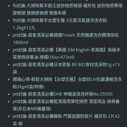
fb討論-大掃除幫手廚王迷你拖把棉頭 補充包 迷你拖把專用
膠棉頭 替換膠棉頭 替換布頭
fb討論-大掃除幫手台塑生醫 3元素活氧速淨洗衣粉
1.2kgX12入
ptt討論-居家清潔必備德國Frosch 天然親膚洗衣精環保包
1800ml
ptt討論-居家清潔必備【美國 Old English 老英國】高級木
質傢俱保養油-檸檬(16oz-473ml)
ptt討論-居家清潔必備日本原裝 BE BIO食材洗淨劑1g x15
袋
開箱心得-輕鬆大掃除【台塑生醫】台塑抗UV抗菌濃縮洗衣
粉2kgx8盒(特價)
ptt討論-居家清潔必備OHE 伸縮波浪洗杯刷No.55505
ptt討論-居家清潔必備乾溼兩用彈性掃把 清潔用品 掃帚畚
箕(非日本M9無塵掃)
ptt討論-居家清潔必備鱷魚 門窗庭園防蚊片 補充包 2片X2
盒-組