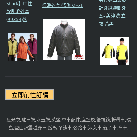
Shark】中性
保暖外套?深咖M~3L
計針織運動外
款刷毛外套
套- 美津濃 立
(99354)紫
領 黃黑
反光衣,駐車架,水壺架,菜籃,單車配件,座墊袋,後視鏡,折疊車,環
島,登山避震越野車,鐵馬,單速車,公路車,淑女車,親子車,童車,