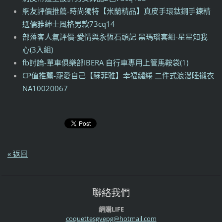
網友評價推薦-時尚獨特【米蘭精品】真皮手環鈦鋼手鍊精
選儒雅紳士風格男款73cq14
部落客人氣評價-愛情與永恆石頭記 黑瑪瑙套組-星星知我
心(3入組)
fb討論-單車俱樂部IBERA 自行車專用上管馬鞍袋(1)
CP值推薦-寵愛自己【蘇菲雅】幸福繾綣 二件式浪漫睡襯衣
NA10020067
« 返回
聯絡我們
網購LIFE
coquette
sgvepg@h
otmail.c
om