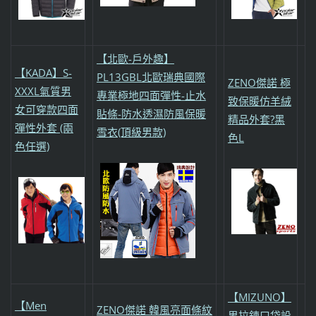
【北歐-戶外趣】
【KADA】S-
PL13GBL北歐瑞典國際
ZENO傑諾 極
XXXL氣質男
專業極地四面彈性-止水
致保暖仿羊絨
女可穿款四面
貼條-防水透濕防風保暖
精品外套?黑
彈性外套 (兩
雪衣(頂級男款)
色L
色任選)
【MIZUNO】
【Men
ZENO傑諾 韓風亮面條紋
男拉鍊口袋設