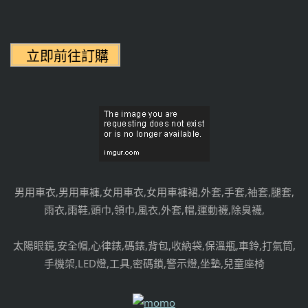
男用車衣,男用車褲,女用車衣,女用車褲裙,外套,手套,袖套,腿套,
雨衣,雨鞋,頭巾,領巾,風衣,外套,帽,運動襪,除臭襪,
太陽眼鏡,安全帽,心律錶,碼錶,背包,收納袋,保溫瓶,車鈴,打氣筒,
手機架,LED燈,工具,密碼鎖,警示燈,坐墊,兒童座椅