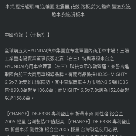
車架,握把龍頭,輪胎,輪圈,避震器,花鼓,踏板,前叉,鏈條,變速系統,
煞車系統,滑板車
中國時報【（于模?）】
全球前五大HYUNDAI汽車集團宣布進軍國內商用車市場！三陽
工業暨南陽實業董事長張宏嘉（右三）特與專程來台之
HYUNDAI商用車金理事（左三）聯袂宣示啟動營運，並誓言進
取國內前三大商用車領導品牌。有關商品係採HD35+MIGHTY
6.5t/7.8t雙雄出擊陣勢，其中直擊商車主力市場的3.5噸HD35
售價99.8萬起至106.8萬；而MIGHTY 6.5t/7.8t則為152.8萬起
以迄158.8萬。
【CHANGE】DF-633B 專利登山車 折疊車架 剛性強 鋁合金
7005 輕量 台灣製造CP值超高,【CHANGE】DF-633B 專利登山
車 折疊車架 剛性強 鋁合金7005 輕量 台灣製造使用心得,