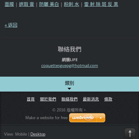
面膜
|
遮瑕 膏
|
防曬 美白
|
粉刺 水
|
雷 射 除 斑 反 黑
« 返回
聯絡我們
網購LIFE
coquette
sgvepg@h
otmail.c
om
類別
首頁
關於我們
聯絡我們
最新消息
條款
© 2016 版權所有。
Make a website for free
View:
Mobile
|
Desktop